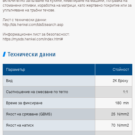
включително запълване на кухини, нивелиране на машини, поправка на
стоманени отливки, изработка на матрици, като жертвено покритие или за
уплътняване на тръбни течове.
Лист с технически данни:
http://tds.henkel.com/tds5/search.asp
Информационен лист за безопасност:
https://mysds.henkel.com/index.html#
Технически данни
Параметър
Стойност
Вид
2K Epoxy
Съотношение на смесване по тегло
1:1
Време за фиксиране
180 min
Якост на срязване (GBMS)
25 N/mm2
Якост на натиск
70 N/mm2