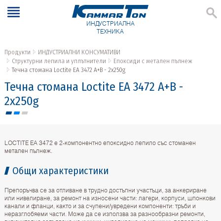
ИНДУСТРИАЛНА
ТЕХНИКА
Продукти
ИНДУСТРИАЛНИ КОНСУМАТИВИ
Структурни лепила и уплътнители
Епоксиди с метален пълнеж
Течна стомана Loctite ЕА 3472 A+B - 2х250g
Течна стомана Loctite ЕА 3472 A+B -
2х250g
LOCTITE EA 3472 е 2-компонентно епоксидно лепило със стоманен
метален пълнеж.
Общи характеристики
Препоръчва се за отливане в трудно достъпни участъци, за анкериране
или нивелиране, за ремонт на износени части: лагери, корпуси, шпонкови
канали и фланци, както и за счупени/увредени компоненти: тръби и
неразглобяеми части. Може да се използва за разнообразни ремонти,