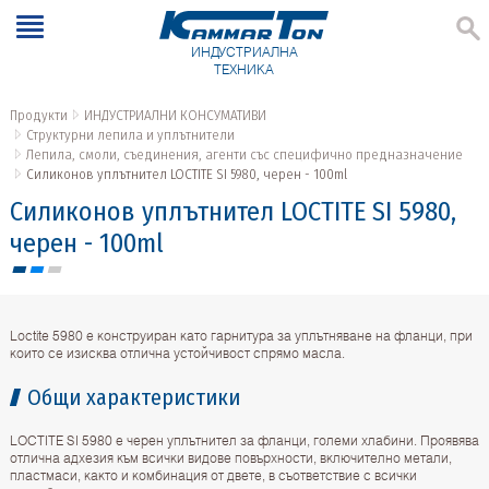
ИНДУСТРИАЛНА
ТЕХНИКА
Продукти
ИНДУСТРИАЛНИ КОНСУМАТИВИ
Структурни лепила и уплътнители
Лепила, смоли, съединения, агенти със специфично предназначение
Силиконов уплътнител LOCTITE SI 5980, черен - 100ml
Силиконов уплътнител LOCTITE SI 5980,
черен - 100ml
Loctite 5980 е конструиран като гарнитура за уплътняване на фланци, при
които се изисква отлична устойчивост спрямо масла.
Общи характеристики
LOCTITE SI 5980 е черен уплътнител за фланци, големи хлабини. Проявява
отлична адхезия към всички видове повърхности, включително метали,
пластмаси, както и комбинация от двете, в съответствие с всички