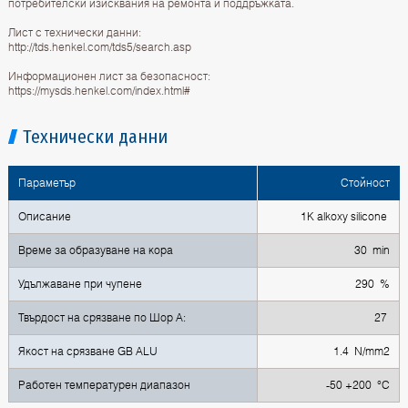
потребителски изисквания на ремонта и поддръжката.
Лист с технически данни:
http://tds.henkel.com/tds5/search.asp
Информационен лист за безопасност:
https://mysds.henkel.com/index.html#
Технически данни
Параметър
Стойност
Описание
1K alkoxy silicone
Време за образуване на кора
30 min
Удължаване при чупене
290 %
Твърдост на срязване по Шор А:
27
Якост на срязване GB ALU
1.4 N/mm2
Работен температурен диапазон
-50 +200 °C