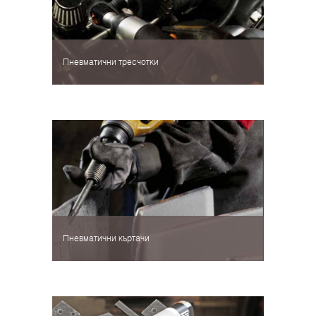
Пневматични тресчотки
Пневматични къртачи