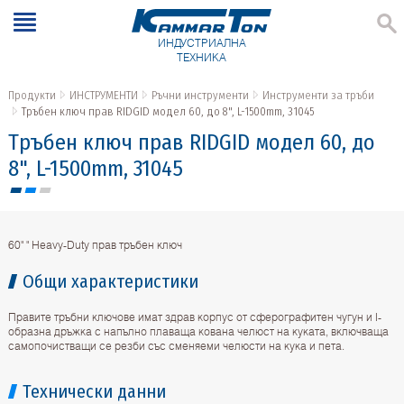
ИНДУСТРИАЛНА
ТЕХНИКА
Продукти
ИНСТРУМЕНТИ
Ръчни инструменти
Инструменти за тръби
Тръбен ключ прав RIDGID модел 60, до 8", L-1500mm, 31045
Тръбен ключ прав RIDGID модел 60, до
8", L-1500mm, 31045
60" " Heavy-Duty прав тръбен ключ
Общи характеристики
Правите тръбни ключове имат здрав корпус от сферографитен чугун и I-
образна дръжка с напълно плаваща кована челюст на куката, включваща
самопочистващи се резби със сменяеми челюсти на кука и пета.
Технически данни