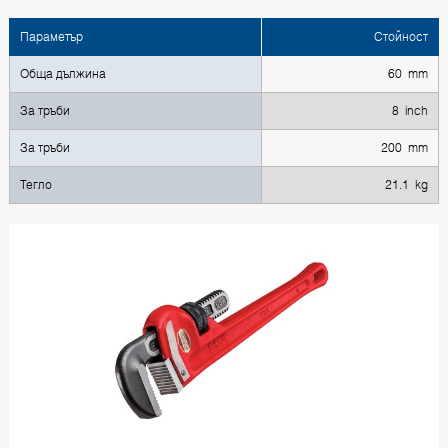
Параметър
Стойност
Обща дължина
60 mm
За тръби
8 inch
За тръби
200 mm
Тегло
21.1 kg