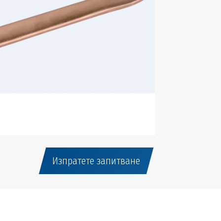
Изпратете запитване