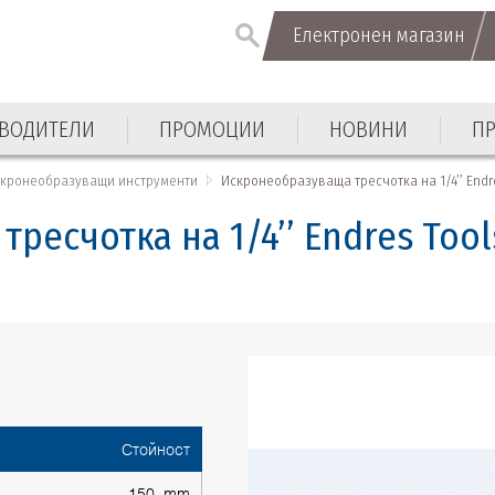
Електронен магазин
Електронен магазин
ВОДИТЕЛИ
ПРОМОЦИИ
НОВИНИ
П
ВОДИТЕЛИ
ПРОМОЦИИ
НОВИНИ
П
кронеобразуващи инструменти
Искронеобразуваща тресчотка на 1/4’’ Endre
ресчотка на 1/4’’ Endres Tool
Стойност
150 mm