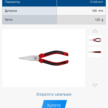
Параметър
Стойност
Дължина
165 mm
Тегло
120 g
Изпратете запитване
Купете