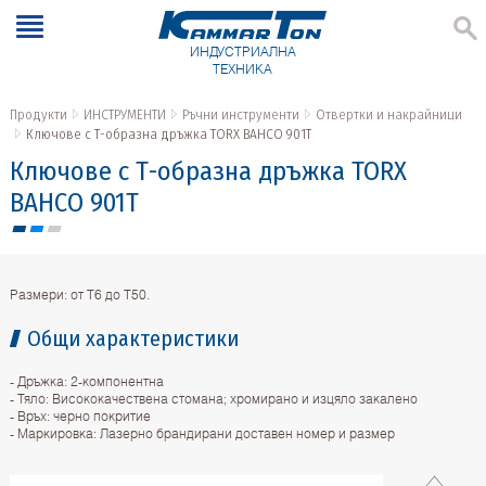
ИНДУСТРИАЛНА
ТЕХНИКА
Продукти
ИНСТРУМЕНТИ
Ръчни инструменти
Отвертки и накрайници
Ключове с Т-образна дръжка TORX BAHCO 901T
Ключове с Т-образна дръжка TORX
BAHCO 901T
Размери: от T6 до T50.
Общи характеристики
- Дръжка: 2-компонентна
- Тяло: Висококачествена стомана; хромирано и изцяло закалено
- Връх: черно покритие
- Маркировка: Лазерно брандирани доставен номер и размер