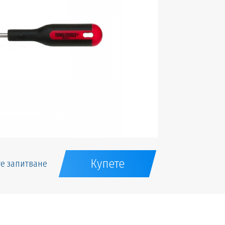
Купете
е запитване