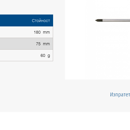
Стойност
180 mm
75 mm
60 g
Изпратет