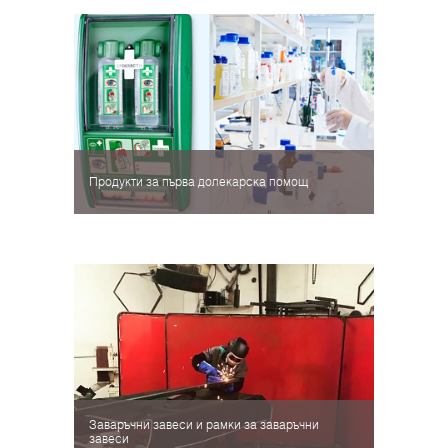
Продукти за първа долекарска помощ
Заваръчни завеси и рамки за заваръчни
завеси