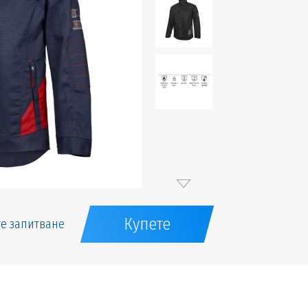
Купете
е запитване