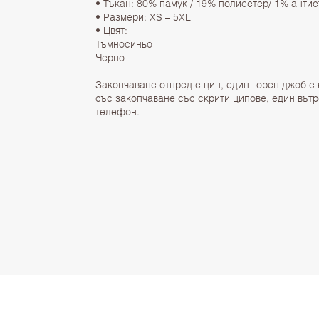
• Тъкан: 80% памук / 19% полиестер/ 1% антист
• Размери: XS – 5XL
• Цвят:
Тъмносиньо
Черно
Закопчаване отпред с цип, един горен джоб с
със закопчаване със скрити ципове, един въ
телефон.