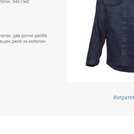
атик, 340 г/м2
 капак, два долни джоба
трешен джоб за мобилен
Изпратет