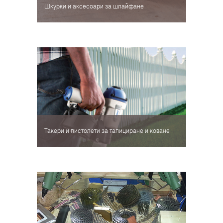
Шкурки и аксесоари за шлайфане
Такери и пистолети за тапициране и коване