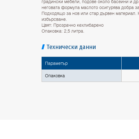
градински мебели, подове около басейни и др
неговата формула маслото осигурява добра з
Подходящо за нов или стар дървен материал. 
избърсване.
Цвят: Прозрачно кехлибарено
Опаковка: 2,5 литра.
Технически данни
Параметър
Опаковка