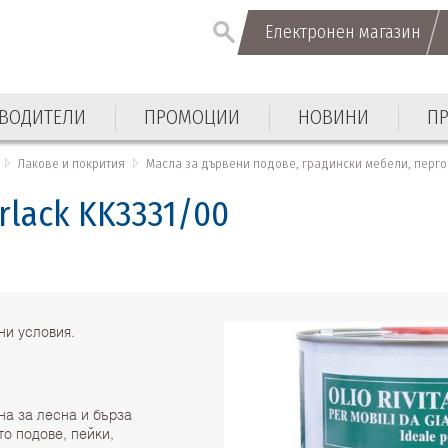
Електронен магазин
Електронен магазин
ВОДИТЕЛИ
ПРОМОЦИИ
НОВИНИ
П
ВОДИТЕЛИ
ПРОМОЦИИ
НОВИНИ
П
Лакове и покрития
Масла за дървени подове, градински мебели, перг
rlack KK3331/00
ни условия.
на за лесна и бърза
о подове, пейки,