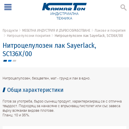
ИНДУСТРИАЛНА
ТЕХНИКА
Продукти
МЕБЕЛНА ИНДУСТРИЯ И ДЪРВООБРАБОТВАНЕ
Лакове и покрития
Нитроцелулозни покрития
Нитроцелулозен лак Sayerlack, SC136X/00
Нитроцелулозен лак Sayerlack,
SC136X/00
Нитроцелулозен, безцветен, мат - грунд и лак в едно.
Общи характеристики
Готов за употреба, бързо съхнещ продукт, характеризиращ се с отлична
твърдост. Подходящ за нанасяне с впръскващ пистолет или със завеса
върху всякакви видове плотове.
Гланц: 10 и 35%.