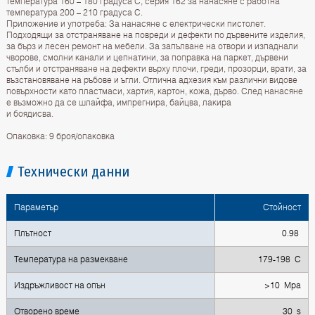
температура 160 – 180 градуса С, серия 162 за нанасяне с работна
температура 200 – 210 градуса С.
Приложение и употреба: За нанасяне с електрически пистолет.
Подходящи за отстраняване на повреди и дефекти по дървените изделия,
за бърз и лесен ремонт на мебели. За запълване на отвори и изпаднали
чворове, смолни канали и цепнатини, за поправка на паркет, дървени
стълби и отстраняване на дефекти върху плочи, греди, прозорци, врати, за
възстановяване на ръбове и ъгли. Отлична адхезия към различни видове
повърхности като пластмаси, хартия, картон, кожа, дърво. След нанасяне
е възможно да се шлайфа, импрегнира, байцва, лакира
и боядисва.
Опаковка: 9 броя/опаковка
Технически данни
Параметър
Стойност
Плътност
0.98
Температура на размекване
179-198 C
Издръжливост на опън
>10 Mpa
Отворено време
30 s