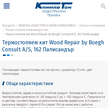
ИНДУСТРИАЛНА
ТЕХНИКА
Продукти
МЕБЕЛНА ИНДУСТРИЯ И ДЪРВООБРАБОТВАНЕ
Лакове и покрития
Термостопяем полиамиден кит
Термостопяем кит Wood Repair by Boegh Consult A/S, 162 Палисандър
Термостопяем кит Wood Repair by Boegh
Consult A/S, 162 Палисандър
Полиамиден термостопяем кит на пръчки с диаметър 12 mm, цвят
палисандър.
Общи характеристики
Водоустойчив, здрав и износоустойчив продукт. Запазва качествата си в
температурен диапазон от -30 градуса С до + 150 градуса С. Предлага се
в цветове, съответстващи на различните видове дървесина, в 3 серии с
различна твърдост: серия 813 и серия 134 за нанасяне с работна