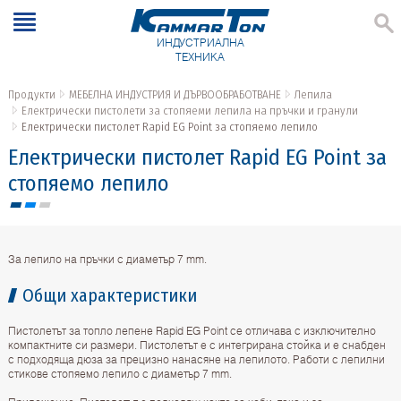
ИНДУСТРИАЛНА
ТЕХНИКА
Продукти
МЕБЕЛНА ИНДУСТРИЯ И ДЪРВООБРАБОТВАНЕ
Лепила
Електрически пистолети за стопяеми лепила на пръчки и гранули
Електрически пистолет Rapid EG Point за стопяемо лепило
Електрически пистолет Rapid EG Point за
стопяемо лепило
За лепило на пръчки с диаметър 7 mm.
Общи характеристики
Пистолетът за топло лепене Rapid EG Point се отличава с изключително
компактните си размери. Пистолетът е с интегрирана стойка и е снабден
с подходяща дюза за прецизно нанасяне на лепилото. Работи с лепилни
стикове стопяемо лепило с диаметър 7 mm.