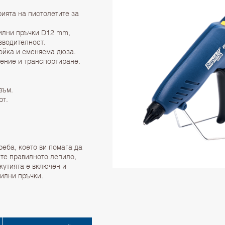
ията на пистолетите за
илни пръчки D12 mm,
зводителност.
ойка и сменяема дюза.
ение и транспортиране.
зъм.
рт.
реба, което ви помага да
те правилното лепило,
кутията е включен и
пилни пръчки.