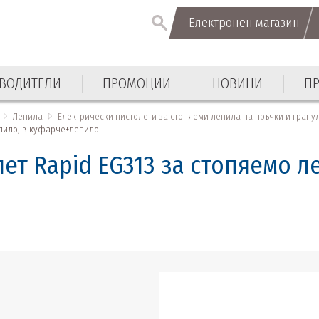
Електронен магазин
ВОДИТЕЛИ
ПРОМОЦИИ
НОВИНИ
П
Лепила
Електрически пистолети за стопяеми лепила на пръчки и грану
епило, в куфарче+лепило
ет Rapid EG313 за стопяемо л