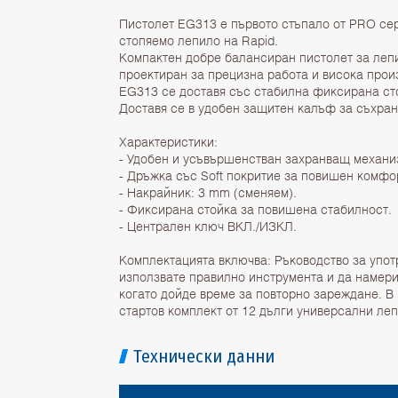
Пистолет EG313 е първото стъпало от PRO сер
стопяемо лепило на Rapid.
Компактен добре балансиран пистолет за леп
проектиран за прецизна работа и висока прои
EG313 се доставя със стабилна фиксирана ст
Доставя се в удобен защитен калъф за съхран
Характеристики:
- Удобен и усъвършенстван захранващ механи
- Дръжка със Soft покритие за повишен комфо
- Накрайник: 3 mm (сменяем).
- Фиксирана стойка за повишена стабилност.
- Централен ключ ВКЛ./ИЗКЛ.
Комплектацията включва: Ръководство за упот
използвате правилно инструмента и да намери
когато дойде време за повторно зареждане. В 
стартов комплект от 12 дълги универсални ле
Технически данни