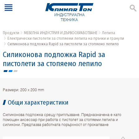
ИНДУСТРИАЛНА
ТЕХНИКА
Продукти
МЕБЕЛНА ИНДУСТРИЯ И ДЪРВООБРАБОТВАНЕ
Лепила
Електрически пистолети за стопяеми лепила на пръчки и гранули
Силиконова подложка Rapid за пистолети за стопяемо лепило
Силиконова подложка Rapid за
пистолети за стопяемо лепило
Размери: 200 x 200 mm
Общи характеристики
Силиконова подложка срещу приплъзване. Предназначена е като
помощен аксесоар при работа с пистолет за стопяеми лепила и
силикони. Предпазва работната порърхност от прокапване