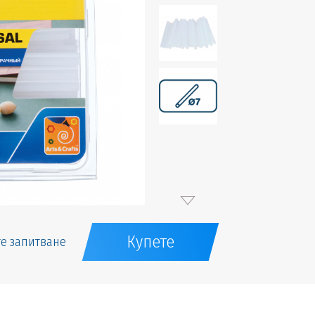
Купете
е запитване