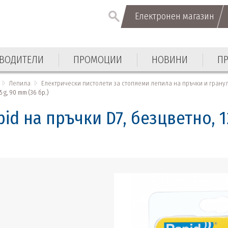
Електронен магазин
Електронен магазин
ВОДИТЕЛИ
ПРОМОЦИИ
НОВИНИ
П
ВОДИТЕЛИ
ПРОМОЦИИ
НОВИНИ
П
Лепила
Електрически пистолети за стопяеми лепила на пръчки и грану
g, 90 mm (36 бр.)
d на пръчки D7, безцветно, 12