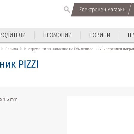
Електронен магазин
Електронен магазин
ВОДИТЕЛИ
ПРОМОЦИИ
НОВИНИ
П
ВОДИТЕЛИ
ПРОМОЦИИ
НОВИНИ
П
Лепила
Инструменти за нанасяне на PVA лепила
Универсален накрай
ик PIZZI
р 1.5 mm.