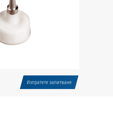
Изпратете запитване