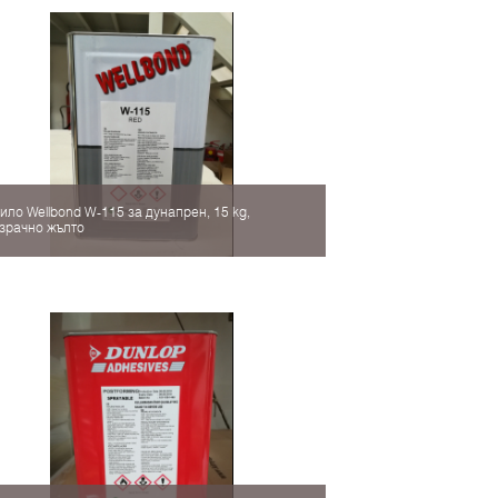
ило Wellbond W-115 за дунапрен, 15 kg,
зрачно жълто