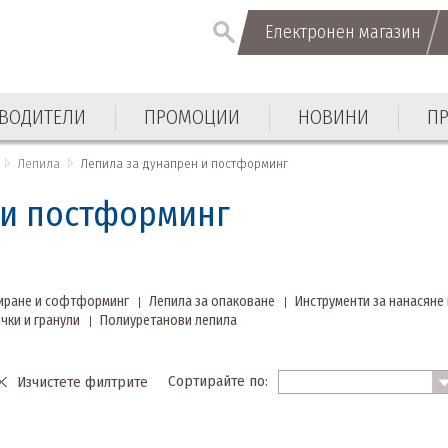
Електронен магазин
ВОДИТЕЛИ
ПРОМОЦИИ
НОВИНИ
П
Лепила
Лепила за дунапрен и постформинг
 и постформинг
тиране и софтформинг
Лепила за опаковане
Инструменти за нанасяне 
чки и гранули
Полиуретанови лепила
Сортирайте по:
Изчистете филтрите