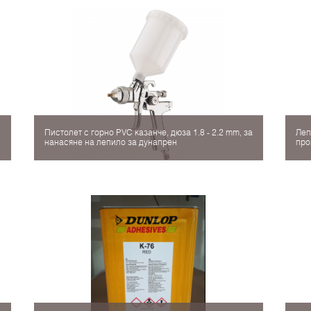
Пистолет с горно PVC казанче, дюза 1.8 - 2.2 mm, за
Леп
нанасяне на лепило за дунапрен
про