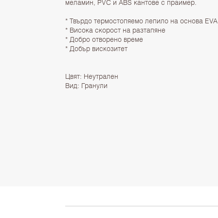
меламин, PVC и ABS кантове с праймер.
* Твърдо термостопяемо лепило на основа EVA
* Висока скорост на разтапяне
* Добро отворено време
* Добър вискозитет
Цвят: Неутрален
Вид: Гранули