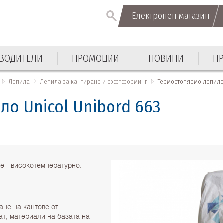
Електронен магазин
ВОДИТЕЛИ
ПРОМОЦИИ
НОВИНИ
П
Лепила
Лепила за кантиране и софтформинг
Термостопяемо лепило 
о Unicol Unibord 663
е - високотемпературно.
ане на кантове от
ат, материали на базата на