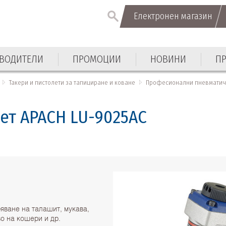
Електронен магазин
Електронен магазин
ВОДИТЕЛИ
ПРОМОЦИИ
НОВИНИ
П
ВОДИТЕЛИ
ПРОМОЦИИ
НОВИНИ
П
Такери и пистолети за тапициране и коване
Професионални пневматичн
ет APACH LU-9025AC
яване на талашит, мукава,
о на кошери и др.