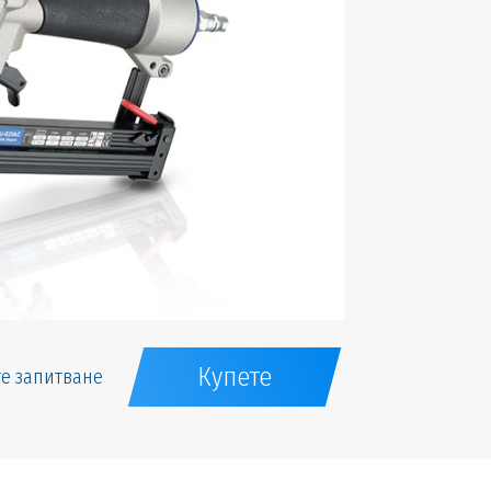
Купете
е запитване