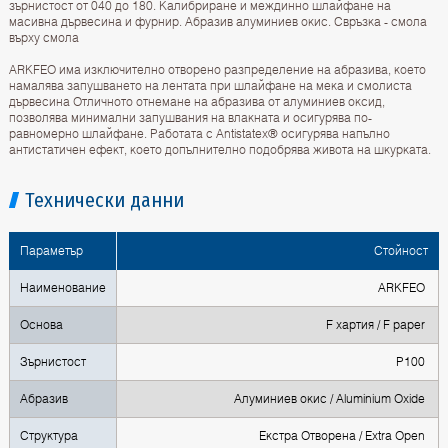
зърнистост от 040 до 180. Калибриране и междинно шлайфане на
масивна дървесина и фурнир. Абразив алуминиев окис. Свръзка - смола
върху смола
ARKFEO има изключително отворено разпределение на абразива, което
намалява запушването на лентата при шлайфане на мека и смолиста
дървесина Отличното отнемане на абразива от алуминиев оксид,
позволява минимални запушвания на влакната и осигурява по-
равномерно шлайфане. Работата с Antistatex® осигурява напълно
антистатичен ефект, което допълнително подобрява живота на шкурката.
Технически данни
Параметър
Стойност
Наименование
ARKFEO
Основа
F хартия / F paper
Зърнистост
P100
Абразив
Алуминиев окис / Aluminium Oxide
Структура
Екстра Oтворена / Extra Open