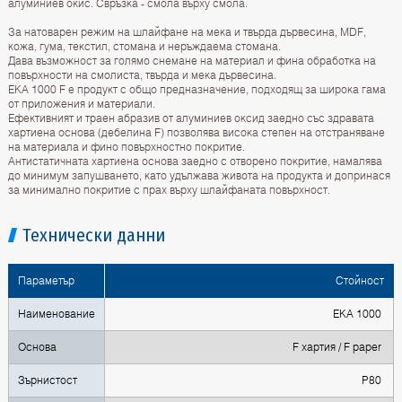
алуминиев окис. Свръзка - смола върху смола.
За натоварен режим на шлайфане на мека и твърда дървесина, MDF,
кожа, гума, текстил, стомана и неръждаема стомана.
Дава възможност за голямо снемане на материал и фина обработка на
повърхности на смолиста, твърда и мека дървесина.
EKA 1000 F е продукт с общо предназначение, подходящ за широкa гама
от приложения и материали.
Ефективният и траен абразив от алуминиев оксид заедно със здравата
хартиена основа (дебелина F) позволява висока степен на отстраняване
на материала и фино повърхностно покритие.
Антистатичната хартиена основа заедно с отворено покритие, намалява
до минимум запушването, като удължава живота на продукта и допринася
за минимално покритие с прах върху шлайфаната повърхност.
Технически данни
Параметър
Стойност
Наименование
EKA 1000
Основа
F хартия / F paper
Зърнистост
P80