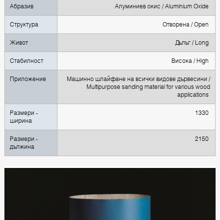
Абразив
Алуминиев окис / Aluminium Oxide
Структура
Oтворена / Open
Живот
Дълъг / Long
Стабилност
Висока / High
Приложение
Машинно шлайфане на всички видове дървесини /
Multipurpose sanding material for various wood
applications
Размери -
1330
ширина
Размери -
2150
дължина