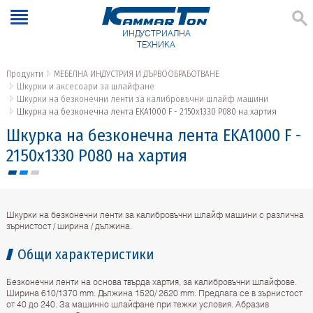
ИНДУСТРИАЛНА
ТЕХНИКА
Продукти
МЕБЕЛНА ИНДУСТРИЯ И ДЪРВООБРАБОТВАНЕ
Шкурки и аксесоари за шлайфане
Шкурки на безконечни ленти за калибровъчни шлайф машини
Шкурка на безконечна лента EKA1000 F - 2150х1330 P080 на хартия
Шкурка на безконечна лента EKA1000 F -
2150х1330 P080 на хартия
Шкурки на безконечни ленти за калибровъчни шлайф машини с различна
зърнистост / ширина / дължина.
Общи характеристики
Безконечни ленти на основа твърда хартия, за калибровъчни шлайфове.
Ширина 610/1370 mm. Дължина 1520/ 2620 mm. Предлага се в зърнистост
от 40 до 240. За машинно шлайфане при тежки условия. Абразив