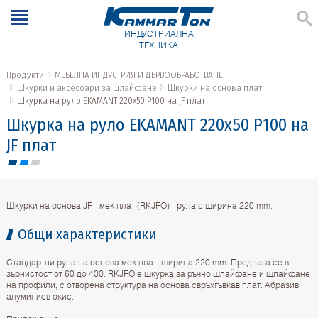
ИНДУСТРИАЛНА
ТЕХНИКА
Продукти
МЕБЕЛНА ИНДУСТРИЯ И ДЪРВООБРАБОТВАНЕ
Шкурки и аксесоари за шлайфане
Шкурки на основа плат
Шкурка на руло EKAMANT 220х50 P100 на JF плат
Шкурка на руло EKAMANT 220х50 P100 на
JF плат
Шкурки на основа JF - мек плат (RKJFO) - рула с ширина 220 mm.
Общи характеристики
Стандартни рула на основа мек плат, ширина 220 mm. Предлага се в
зърнистост от 60 до 400. RKJFO e шкурка за ръчно шлайфане и шлайфане
на профили, с отворена структура на основа свръхгъвкав плат. Абразив
алуминиев окис.