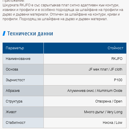
Приложение:
Шкурката RKJFO е със свръхгъвкав плат силно адаптивен към контури,
извивки и профили и е особено подходяща за шлайфане на профили на
дърво и дървени материали. Отличен за шлайфане на контури, криви и
профили. Подходящ за шлайфане на дърво и дървен материал.
Технически данни
Параметър
Стойност
Наименование
RKJFO
Основа
JF мек плат / JF cloth
Зърнистост
P100
Абразив
Алуминиев окис / Aluminium Oxide
Структура
Отворена / Open
Живот
Много дълъг / Very Long
Стабилност
Ниска / Low