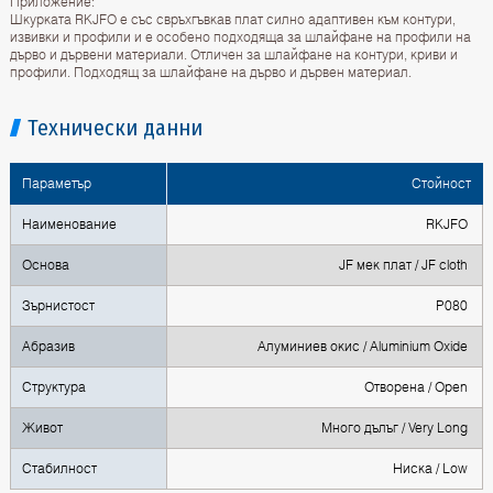
Приложение:
Шкурката RKJFO е със свръхгъвкав плат силно адаптивен към контури,
извивки и профили и е особено подходяща за шлайфане на профили на
дърво и дървени материали. Отличен за шлайфане на контури, криви и
профили. Подходящ за шлайфане на дърво и дървен материал.
Технически данни
Параметър
Стойност
Наименование
RKJFO
Основа
JF мек плат / JF cloth
Зърнистост
P080
Абразив
Алуминиев окис / Aluminium Oxide
Структура
Отворена / Open
Живот
Много дълъг / Very Long
Стабилност
Ниска / Low