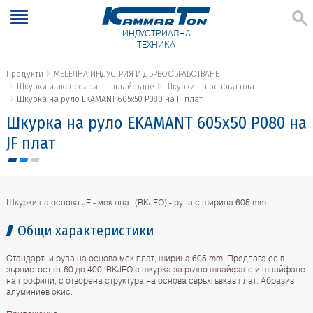
ИНДУСТРИАЛНА
ТЕХНИКА
Продукти
МЕБЕЛНА ИНДУСТРИЯ И ДЪРВООБРАБОТВАНЕ
Шкурки и аксесоари за шлайфане
Шкурки на основа плат
Шкурка на руло EKAMANT 605х50 P080 на JF плат
Шкурка на руло EKAMANT 605х50 P080 на
JF плат
Шкурки на основа JF - мек плат (RKJFO) - рула с ширина 605 mm.
Общи характеристики
Стандартни рула на основа мек плат, ширина 605 mm. Предлага се в
зърнистост от 60 до 400. RKJFO e шкурка за ръчно шлайфане и шлайфане
на профили, с отворена структура на основа свръхгъвкав плат. Абразив
алуминиев окис.