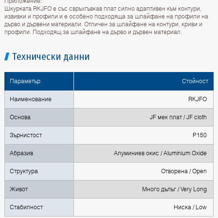
Приложение:
Шкурката RKJFO е със свръхгъвкав плат силно адаптивен към контури,
извивки и профили и е особено подходяща за шлайфане на профили на
дърво и дървени материали. Отличен за шлайфане на контури, криви и
профили. Подходящ за шлайфане на дърво и дървен материал.
Технически данни
Параметър
Стойност
Наименование
RKJFO
Основа
JF мек плат / JF cloth
Зърнистост
P150
Абразив
Алуминиев окис / Aluminium Oxide
Структура
Отворена / Open
Живот
Много дълъг / Very Long
Стабилност
Ниска / Low