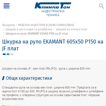
ИНДУСТРИАЛНА
ТЕХНИКА
Продукти
МЕБЕЛНА ИНДУСТРИЯ И ДЪРВООБРАБОТВАНЕ
Шкурки и аксесоари за шлайфане
Шкурки на основа плат
Шкурка на руло EKAMANT 605х50 P150 на JF плат
Шкурка на руло EKAMANT 605х50 P150 на
JF плат
Шкурки на основа JF - мек плат (RKJFO) - рула с ширина 605 mm.
Общи характеристики
Стандартни рула на основа мек плат, ширина 605 mm. Предлага се в
зърнистост от 60 до 400. RKJFO e шкурка за ръчно шлайфане и шлайфане
на профили, с отворена структура на основа свръхгъвкав плат. Абразив
алуминиев окис.