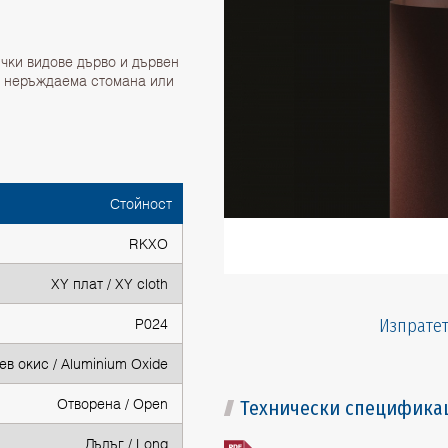
чки видове дърво и дървен
 неръждаема стомана или
Стойност
RKXO
XY плат / XY cloth
P024
Изпратет
в окис / Aluminium Oxide
Отворена / Open
Технически специфика
Дълъг / Long