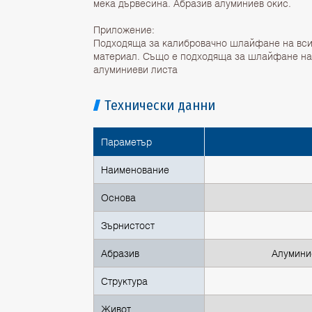
мека дървесина. Абразив алуминиев окис.
Приложение:
Подходяща за калибровачно шлайфане на вси
материал. Също е подходяща за шлайфане на
алуминиеви листа
Технически данни
Параметър
Наименование
Основа
Зърнистост
Абразив
Алуминие
Структура
Живот