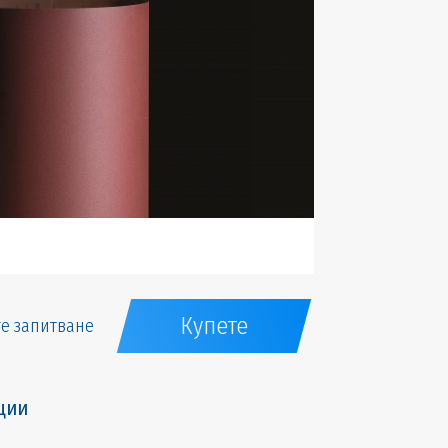
Купете
е запитване
ции