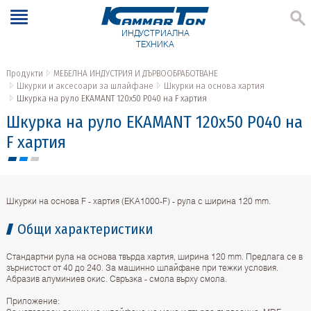
ИНДУСТРИАЛНА
ТЕХНИКА
Продукти
МЕБЕЛНА ИНДУСТРИЯ И ДЪРВООБРАБОТВАНЕ
Шкурки и аксесоари за шлайфане
Шкурки на основа хартия
Шкурка на руло EKAMANT 120х50 P040 на F хартия
Шкурка на руло EKAMANT 120х50 P040 на
F хартия
Шкурки на основа F - хартия (ЕКА1000-F) - рула с ширина 120 mm.
Общи характеристики
Стандартни рула на основа твърда хартия, ширина 120 mm. Предлага се в
зърнистост от 40 до 240. За машинно шлайфане при тежки условия.
Абразив алуминиев окис. Свръзка - смола върху смола.
Приложение: