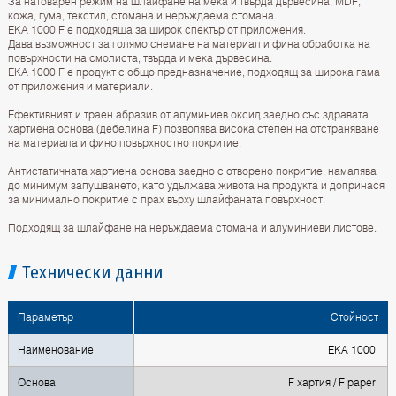
За натоварен режим на шлайфане на мека и твърда дървесина, MDF,
кожа, гума, текстил, стомана и неръждаема стомана.
EKA 1000 F е подходящa за широк спектър от приложения.
Дава възможност за голямо снемане на материал и фина обработка на
повърхности на смолиста, твърда и мека дървесина.
EKA 1000 F е продукт с общо предназначение, подходящ за широкa гама
от приложения и материали.
Ефективният и траен абразив от алуминиев оксид заедно със здравата
хартиена основа (дебелина F) позволява висока степен на отстраняване
на материала и фино повърхностно покритие.
Антистатичната хартиена основа заедно с отворено покритие, намалява
до минимум запушването, като удължава живота на продукта и допринася
за минимално покритие с прах върху шлайфаната повърхност.
Подходящ за шлайфане на неръждаема стомана и алуминиеви листове.
Технически данни
Параметър
Стойност
Наименование
EKA 1000
Основа
F хартия / F paper