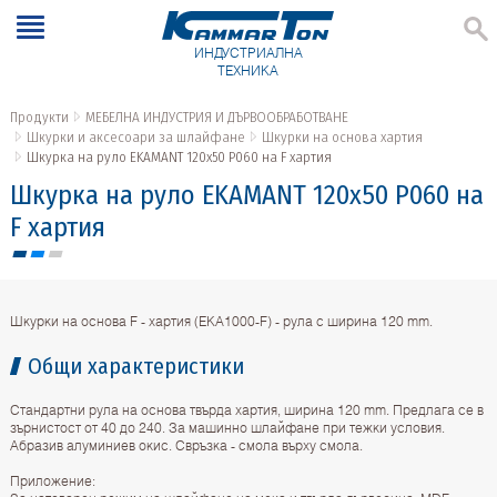
ИНДУСТРИАЛНА
ТЕХНИКА
Продукти
МЕБЕЛНА ИНДУСТРИЯ И ДЪРВООБРАБОТВАНЕ
Шкурки и аксесоари за шлайфане
Шкурки на основа хартия
Шкурка на руло EKAMANT 120х50 P060 на F хартия
Шкурка на руло EKAMANT 120х50 P060 на
F хартия
Шкурки на основа F - хартия (ЕКА1000-F) - рула с ширина 120 mm.
Общи характеристики
Стандартни рула на основа твърда хартия, ширина 120 mm. Предлага се в
зърнистост от 40 до 240. За машинно шлайфане при тежки условия.
Абразив алуминиев окис. Свръзка - смола върху смола.
Приложение: