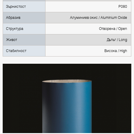
Зърнистост
P080
Абразив
Алуминиев окис / Aluminium Oxide
Структура
Oтворена / Open
Живот
Дълъг / Long
Стабилност
Висока / High