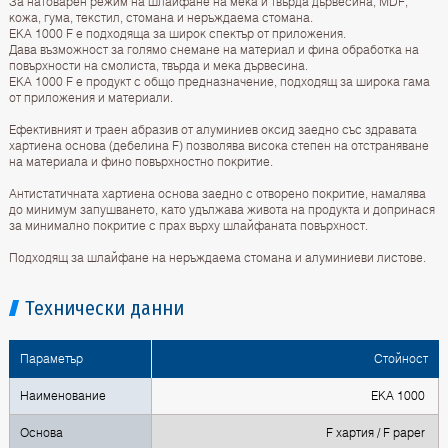
За натоварен режим на шлайфане на мека и твърда дървесина, MDF,
кожа, гума, текстил, стомана и неръждаема стомана.
EKA 1000 F е подходящa за широк спектър от приложения.
Дава възможност за голямо снемане на материал и фина обработка на
повърхности на смолиста, твърда и мека дървесина.
EKA 1000 F е продукт с общо предназначение, подходящ за широкa гама
от приложения и материали.
Ефективният и траен абразив от алуминиев оксид заедно със здравата
хартиена основа (дебелина F) позволява висока степен на отстраняване
на материала и фино повърхностно покритие.
Антистатичната хартиена основа заедно с отворено покритие, намалява
до минимум запушването, като удължава живота на продукта и допринася
за минимално покритие с прах върху шлайфаната повърхност.
Подходящ за шлайфане на неръждаема стомана и алуминиеви листове.
Технически данни
Параметър
Стойност
Наименование
EKA 1000
Основа
F хартия / F paper