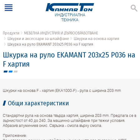
ИНДУСТРИАЛНА
ТЕХНИКА
Продукти
МЕБЕЛНА ИНДУСТРИЯ И ДЪРВООБРАБОТВАНЕ
Шкурки и аксесоари за шлайфане
Шкурки на основа хартия
Шкурка на руло EKAMANT 203х25 P036 на F хартия
Шкурка на руло EKAMANT 203х25 P036 на
F хартия
Шкурки на основа F - хартия (ЕКА1000-F) - рула с ширина 203 mm
Общи характеристики
Стандартни рула на основа твърда хартия, ширина 203 mm. Предлага се в
зърнистост от 40 до 240. За машинно шлайфане при тежки условия.
Абразив алуминиев окис. Свръзка - смола върху смола.
Приложение: