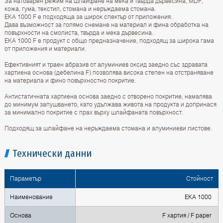
За натоварен режим на шлайфане на мека и твърда дървесина, MDF,
кожа, гума, текстил, стомана и неръждаема стомана.
EKA 1000 F е подходящa за широк спектър от приложения.
Дава възможност за голямо снемане на материал и фина обработка на
повърхности на смолиста, твърда и мека дървесина.
EKA 1000 F е продукт с общо предназначение, подходящ за широкa гама
от приложения и материали.
Ефективният и траен абразив от алуминиев оксид заедно със здравата
хартиена основа (дебелина F) позволява висока степен на отстраняване
на материала и фино повърхностно покритие.
Антистатичната хартиена основа заедно с отворено покритие, намалява
до минимум запушването, като удължава живота на продукта и допринася
за минимално покритие с прах върху шлайфаната повърхност.
Подходящ за шлайфане на неръждаема стомана и алуминиеви листове.
Технически данни
Параметър
Стойност
Наименование
EKA 1000
Основа
F хартия / F paper