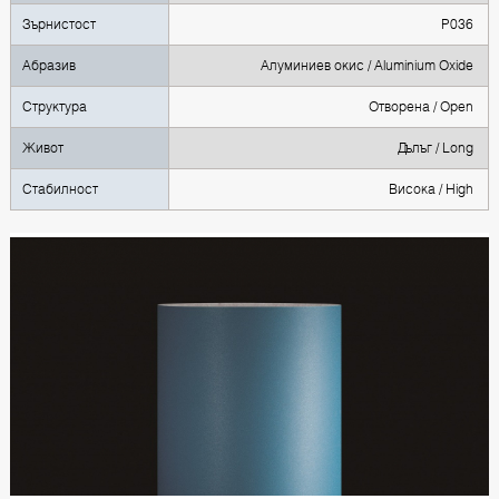
Зърнистост
P036
Абразив
Алуминиев окис / Aluminium Oxide
Структура
Oтворена / Open
Живот
Дълъг / Long
Стабилност
Висока / High