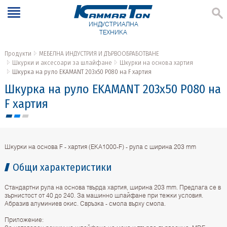
ИНДУСТРИАЛНА
ТЕХНИКА
Продукти
МЕБЕЛНА ИНДУСТРИЯ И ДЪРВООБРАБОТВАНЕ
Шкурки и аксесоари за шлайфане
Шкурки на основа хартия
Шкурка на руло EKAMANT 203х50 P080 на F хартия
Шкурка на руло EKAMANT 203х50 P080 на
F хартия
Шкурки на основа F - хартия (ЕКА1000-F) - рула с ширина 203 mm
Общи характеристики
Стандартни рула на основа твърда хартия, ширина 203 mm. Предлага се в
зърнистост от 40 до 240. За машинно шлайфане при тежки условия.
Абразив алуминиев окис. Свръзка - смола върху смола.
Приложение: