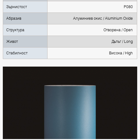
Зърнистост
P080
Абразив
Алуминиев окис / Aluminium Oxide
Структура
Oтворена / Open
Живот
Дълъг / Long
Стабилност
Висока / High