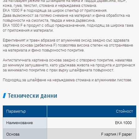
За натоварен режим на шлайфане на мека и твърда дървесина, MDF,
кожа, гума, текстил, стомана и неръждаема стомана.
EKA 1000 F е подходящa за широк спектър от приложения.
Дава възможност за голямо снемане на материал и фина обработка на
повърхности на смолиста, твърда и мека дървесина.
EKA 1000 F е продукт с общо предназначение, подходящ за широкa гама
от приложения и материали.
Ефективният и траен абразив от алуминиев оксид заедно със здравата
хартиена основа (дебелина F) позволява висока степен на отстраняване
на материала и фино повърхностно покритие.
Антистатичната хартиена основа заедно с отворено покритие, намалява
до минимум запушването, като удължава живота на продукта и допринася
за минимално покритие с прах върху шлайфаната повърхност.
Подходящ за шлайфане на неръждаема стомана и алуминиеви листове.
Технически данни
Параметър
Стойност
Наименование
EKA 1000
Основа
F хартия / F paper