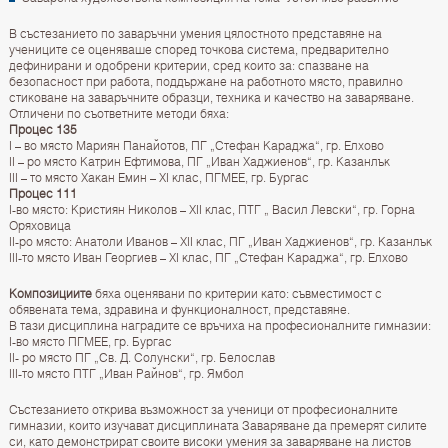
В състезанието по заваръчни умения цялостното представяне на
учениците се оценяваше според точкова система, предварително
дефинирани и одобрени критерии, сред които за: спазване на
безопасност при работа, поддържане на работното място, правилно
стиковане на заваръчните образци, техника и качество на заваряване.
Отличени по съответните методи бяха:
Процес 135
I – во място Мариян Панайотов, ПГ „Стефан Караджа“, гр. Елхово
II – ро място Катрин Ефтимова, ПГ „Иван Хаджиенов“, гр. Казанлък
III – то място Хакан Емин – XI клас, ПГМЕЕ, гр. Бургас
Процес 111
I-во място: Кристиян Николов – XII клас, ПТГ „ Васил Левски“, гр. Горна
Оряховица
II-ро място: Анатоли Иванов – XII клас, ПГ „Иван Хаджиенов“, гр. Казанлък
III-то място Иван Георгиев – XI клас, ПГ „Стефан Караджа“, гр. Елхово
Композициите
бяха оценявани по критерии като: съвместимост с
обявената тема, здравина и функционалност, представяне.
В тази дисциплина наградите се връчиха на професионалните гимназии:
I-во място ПГМЕЕ, гр. Бургас
II- ро място ПГ „Св. Д. Солунски“, гр. Белослав
III-то място ПТГ „Иван Райнов“, гр. Ямбол
Състезанието открива възможност за ученици от професионалните
гимназии, които изучават дисциплината Заваряване да премерят силите
си, като демонстрират своите високи умения за заваряване на листов