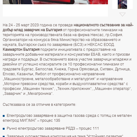
На 24 - 25 март 2023 година се проведе
националното състезание за най-
добър млад заварчик на България
от професионалните гимназии на
територията на производствената база на фирма Нексас, гр.София.
Организатори на конкурса бяха Министерство на образованието и
науката, Български съюз по заваряване (БСЗ) и НЕКСАС ЕООД.
Каммартон България
подкрепи инициативата с предоставяне на
заваръчните добавъчни материали и консумативи ESAB, както и призови
награди и подаръци. В състезанието взеха участие заварчици младежи и
девойки от успешно класиралите се 10 професионални гимназии от
градовете Бургас, Белослав, Кнежа, Горна Оряховица, Силвен, Дупница,
Елхово, Казанлък, Ямбол от професионално направление
„Машиностроене, металообработване и металургия“ и направление
„Моторни превозни средства, кораби и въздухоплавателни средства“ с
професии „Машинен техник“, „Техник-приложник“, „Машинен оператор“,
„Заварчик“ и „Мехатроника“.
Състезаваха се за отличие в категориите:
Електродъгово заваряване в защитна газова среда с топящ се метален
електрод МИГ/МАГ – процес 135
Ръчно електродъгово заваряване РЕДЗ – процес 111
Заварена художествена композиция на тема "Устойчиво развитие"