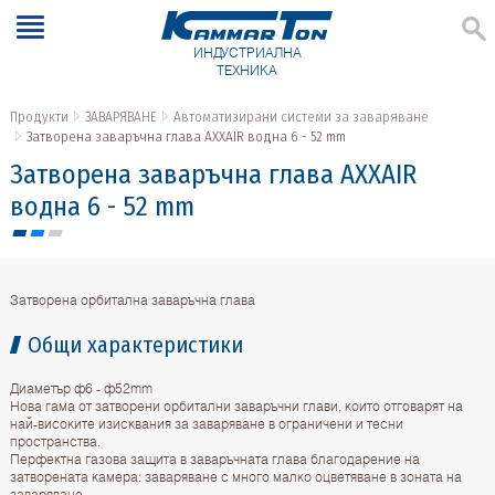
ИНДУСТРИАЛНА
ТЕХНИКА
Продукти
ЗАВАРЯВАНЕ
Автоматизирани системи за заваряване
Затворена заваръчна глава AXXAIR водна 6 - 52 mm
Затворена заваръчна глава AXXAIR
водна 6 - 52 mm
Затворена орбитална заваръчна глава
Общи характеристики
Диаметър ф6 - ф52mm
Нова гама от затворени орбитални заваръчни глави, които отговарят на
най-високите изисквания за заваряване в ограничени и тесни
пространства.
Перфектна газова защита в заваръчната глава благодарение на
затворената камера: заваряване с много малко оцветяване в зоната на
заваряване.