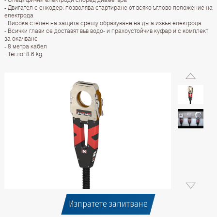
- Двигател с енкодер: позволява стартиране от всяко ъглово положение на
електрода
- Висока степен на защита срещу образуване на дъга извън електрода
- Всички глави се доставят във водо- и прахоустойчив куфар и с комплект
за окачване
- 8 метра кабел
- Тегло: 8.6 kg
Изпратете запитване