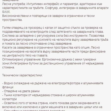
Лесна употреба: Интуитивен интерфейс и параметри, адаптирани към
характеристиките на тръбите. Софтуер, интегриран в заваръчните апарати
SAXX.
Висококачествени и повтарящи се заварки в ограничени и тесни
пространства.
Голям отварящ се прозорец с капак от защитно стъкло за проверка на
подравняването на електродите след затягането на заваръчната глава.
Система за затваряне с регулируема сила без инструменти. Позволява
прецизно регулиране на усилието на челюстите върху заваряваната тръба
и помага за лесно откопчаване след заваряване.
Касети за заваряване в ограничени пространства като опция. Лесно
позициониране на касетата върху заваряваните части преди фиксиране
на централното тяло на главата.
Оптимизирано управление: Ергономична дръжка с меки гумирани
зони.Интегрирани бутони за дистанционно управление от неръждаема
стомана.
Технически характеристики:
- Водно охлаждане на държача на електродите/ротора и алуминиевите
фланци
- Отваряне на двете рамки
- Тънки колектори от неръждаема стомана и широки алуминиеви
колектори
- Осветено лого от всяка страна, което показва дали захранването е
включено или изключено и дали машината е в заваръчен цикъл или не
- Специфични електроди според диаметъра