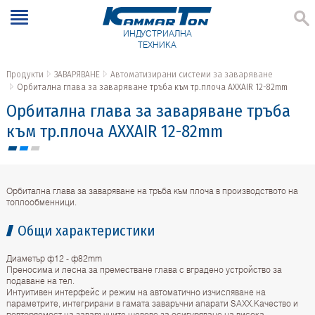
ИНДУСТРИАЛНА
ТЕХНИКА
Продукти
ЗАВАРЯВАНЕ
Автоматизирани системи за заваряване
Орбитална глава за заваряване тръба към тр.плоча AXXAIR 12-82mm
Орбитална глава за заваряване тръба
към тр.плоча AXXAIR 12-82mm
Орбитална глава за заваряване на тръба към плоча в производството на
топлообменници.
Общи характеристики
Диаметър ф12 - ф82mm
Преносима и лесна за преместване глава с вградено устройство за
подаване на тел.
Интуитивен интерфейс и режим на автоматично изчисляване на
параметрите, интегрирани в гамата заваръчни апарати SAXX.Качество и
повторяемост на заваръчните шевове за осигуряване на висока