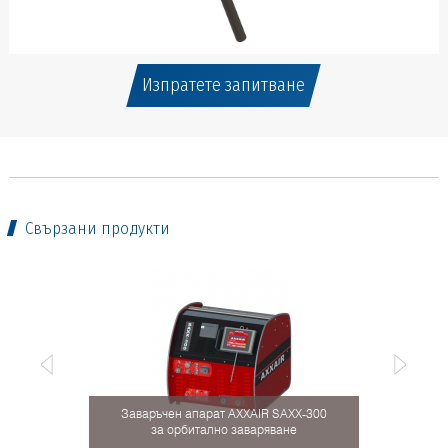
Изпратете запитване
Свързани продукти
Заваръчен апарат AXXAIR SAXX-300
за орбитално заваряване