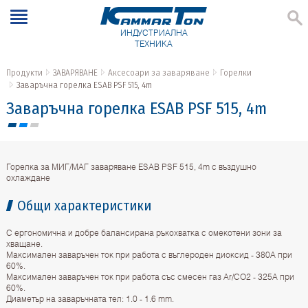
ИНДУСТРИАЛНА
ТЕХНИКА
Продукти
ЗАВАРЯВАНЕ
Аксесоари за заваряване
Горелки
Заваръчна горелка ESAB PSF 515, 4m
Заваръчна горелка ESAB PSF 515, 4m
Горелка за МИГ/МАГ заваряване ESAB PSF 515, 4m с въздушно
охлаждане
Общи характеристики
С ергономична и добре балансирана ръкохватка с омекотени зони за
хващане.
Максимален заваръчен ток при работа с въглероден диоксид - 380А при
60%.
Максимален заваръчен ток при работа със смесен газ Ar/CO2 - 325А при
60%.
Диаметър на заваръчната тел: 1.0 - 1.6 mm.