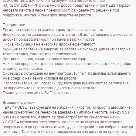
всеки метал, с изключение на алуминий и неговите сплави.
RAINBOW 202 HF PRO има много добро представяне и при РЕДЗ. Поради
неговата лекота и лесна преносимост, са идеалното решение при
поддръжка, монтаж и леки производствени работи.
Предимства:
Дигитален контрол на всички параметри на заваряването.
Високочестотно запалване на дъгата или „Lift arc“ запалване с докосване.
Висока производителност при тънки метални листов.
Ниска консумация на енергия и висока ефективност.
Функция за пестене на енергия, за работа на охлаждащия вентилатор на
токоизточника, само когато е необходимо.
Контролен панел, защитен срещу случаен удар.
Наклонен преден контролен панел, лесен за четене и настройка и добре
видим от всяка посока.
Система за охлаждане на вентилатора „Tunnel“- позволява използването
му в среди с най-тежки условия на работа.
Използването на ВИГ горелки Up/Down дава възможност за регулиране
на параметрите на заваряване директно от горелката.
Триимпулсен режим на ВИГ заваряване:
Вградени функции:
- EASY PULSE - във функция на избрания пиков ток по прост и автоматичен
начин синергично се генерира адекватна импулсна честота (между 0,5 и
500 Hz) и базов ток, и двете се пренастройват по синергичен начин.
- CYCLE – позволява чрез просто натискане на спусъка на горелката,
непрекъснато да превключвате между две предварително избрани текущи
стойности.Тази функция е най-подходяща за заваряване на профили с