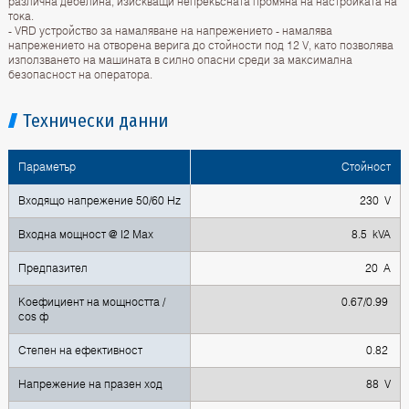
различна дебелина, изискващи непрекъсната промяна на настройката на
тока.
- VRD устройство за намаляване на напрежението - намалява
напрежението на отворена верига до стойности под 12 V, като позволява
използването на машината в силно опасни среди за максимална
безопасност на оператора.
Технически данни
Параметър
Стойност
Входящо напрежение 50/60 Hz
230 V
Входна мощност @ I2 Max
8.5 kVA
Предпазител
20 A
Коефициент на мощността /
0.67/0.99
cos ф
Степен на ефективност
0.82
Напрежение на празен ход
88 V