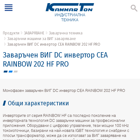
ИНДУСТРИАЛНА
ТЕХНИКА
Продукти
ЗАВАРЯВАНЕ
Заваръчна техника
Заваръчни машини за ВИГ заваряване
Заваръчен ВИГ DC инвертор CEA RAINBOW 202 HF PRO
Заваръчен ВИГ DC инвертор CEA
RAINBOW 202 HF PRO
Монофазен заваръчен ВИГ DC инвертор CEA RAINBOW 202 HF PRO
Общи характеристики
Инверторите от серия RAINBOW HF са последно поколение на
инверторната технология DC заваръчни машини за професионални
приложения. Оборудвани с цифрово управление, тези мощни 100 kHz
токоизточници, базирани на най-новата IGBT технология и снабдени с
плосък трансформатор, може да се използват за ВИГ заваряване на