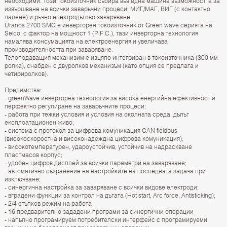
необходими. Този токоизточник събира във една машина възможността за
извършване на всички заваръчни процеси: МИГ/МАГ, ВИГ (с контактно
палене) и ръчно електродъгово заваряване.
Uranos 2700 SMС е инверторен токоизточник от Green wave серията на
Selco, с фактор на мощност 1 (P.F.C.), тази инверторна технология
намалява консумацията на електроенергия и увеличава
производителността при заваряване.
Телоподаващия механизим е изцяло интегриран в токоизточника (300 мм
ролка), снабден с двуролков механизъм (като опция се предлага и
четириролков).
Предимства:
- greenWave инверторна технология за висока енергийна ефективност и
перфектно регулиране на заваръчните процеси;
- работа при тежки условия и условия на околната среда, дълъг
експлоатационен живо;
- система с протокол за цифрова комуникация CAN fieldbus
(високоскоростна и високонадеждна цифрова комуникация);
- високотемпературен, удароустойчив, устойчив на надраскване
пластмасов корпус;
- удобен цифров дисплей за всички параметри на заваряване;
- автоматично съхранение на настройките на последната задача при
изключване;
- синергична настройка за заваряване с всички видове електроди;
- вградени функции за контрол на дъгата (Hot start, Arc force, Antisticking);
- 2/4 стъпков режим на работа
- 16 предварително зададени програми за синергични операции
- напълно програмируем потребителски интерфейс с програмируеми