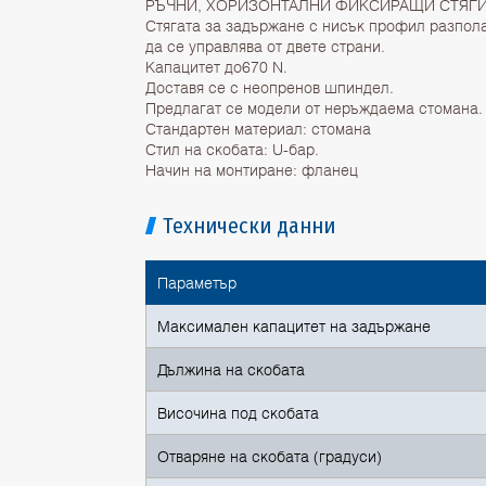
РЪЧНИ, ХОРИЗОНТАЛНИ ФИКСИРАЩИ СТЯГИ
Стягата за задържане с нисък профил разпола
да се управлява от двете страни.
Капацитет до670 N.
Доставя се с неопренов шпиндел.
Предлагат се модели от неръждаема стомана.
Стандартен материал: стомана
Стил на скобата: U-бар.
Начин на монтиране: фланец
Технически данни
Параметър
Максимален капацитет на задържане
Дължина на скобата
Височина под скобата
Отваряне на скобата (градуси)