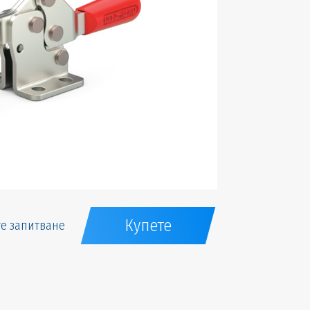
Купете
е запитване