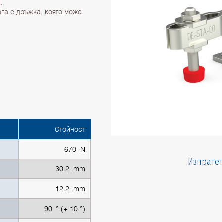
.
га с дръжка, която може
Стойност
670 N
Изпратет
30.2 mm
12.2 mm
90 ° (+ 10 °)