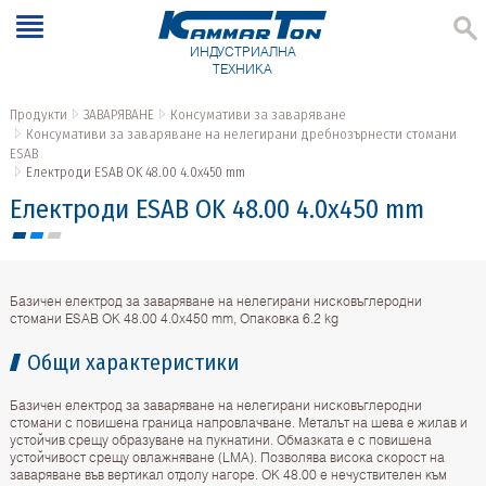
ИНДУСТРИАЛНА
ТЕХНИКА
Продукти
ЗАВАРЯВАНЕ
Консумативи за заваряване
Консумативи за заваряване на нелегирани дребнозърнести стомани
ESAB
Електроди ESAB OK 48.00 4.0x450 mm
Електроди ESAB OK 48.00 4.0x450 mm
Базичен електрод за заваряване на нелегирани нисковъглеродни
стомани ESAB OK 48.00 4.0x450 mm, Опаковка 6.2 kg
Общи характеристики
Базичен електрод за заваряване на нелегирани нисковъглеродни
стомани с повишена граница напровлачване. Металът на шева е жилав и
устойчив срещу образуване на пукнатини. Обмазката е с повишена
устойчивост срещу овлажняване (LMA). Позволява висока скорост на
заваряване във вертикал отдолу нагоре. OK 48.00 е нечуствителен към