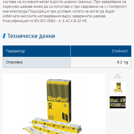
състава на основния метал в доста широки граници. При заваряване на
коренови шевове може да се използва и при свързване на (-) полярност
към електрода.Подходящ е при условия, когато не могат да бъдат
избегнати високите натоварвания върху заварените шевове.
Класификация по EN ISO 2560 - A: E 42 4 B 42 H5
Технически данни
Параметър
Стойност
Опаковка
6.2 kg