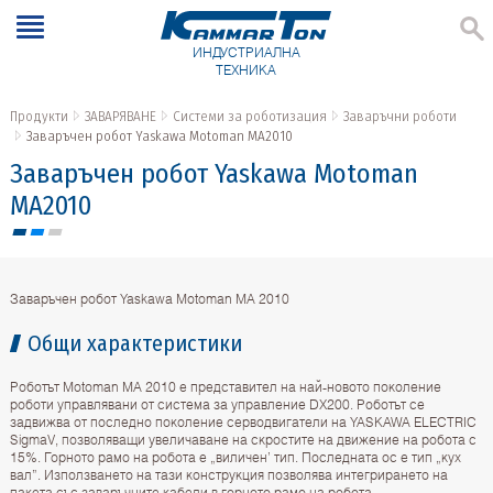
ИНДУСТРИАЛНА
ТЕХНИКА
Продукти
ЗАВАРЯВАНЕ
Системи за роботизация
Заваръчни роботи
Заваръчен робот Yaskawa Motoman MA2010
Заваръчен робот Yaskawa Motoman
MA2010
Заваръчен робот Yaskawa Motoman MA 2010
Общи характеристики
Роботът Motoman MA 2010 е представител на най-новото поколение
роботи управлявани от система за управление DX200. Роботът се
задвижва от последно поколение серводвигатели на YASKAWA ELECTRIC
SigmaV, позволяващи увеличаване на скростите на движение на робота с
15%. Горното рамо на робота е „виличен’ тип. Последната ос е тип „кух
вал”. Използването на тази конструкция позволява интегрирането на
пакета със заваръчните кабели в горното рамо на робота.