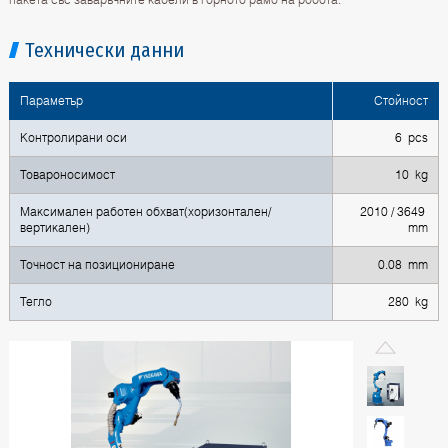
Технически данни
Параметър
Стойност
Контролирани оси
6 pcs
Товароносимост
10 kg
Максимален работен обхват(хоризонтален/
2010 / 3649
вертикален)
mm
Точност на позициониране
0.08 mm
Тегло
280 kg