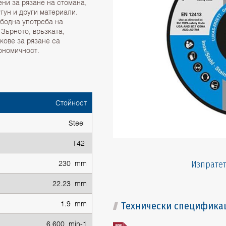
ни за рязане на стомана,
гун и други материали.
бодна употреба на
Зърното, връзката,
кове за рязане са
ономичност.
Стойност
Steel
T42
230 mm
Изпратет
22.23 mm
1.9 mm
Технически специфика
6 600 min-1