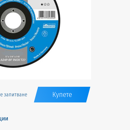
Купете
е запитване
ции