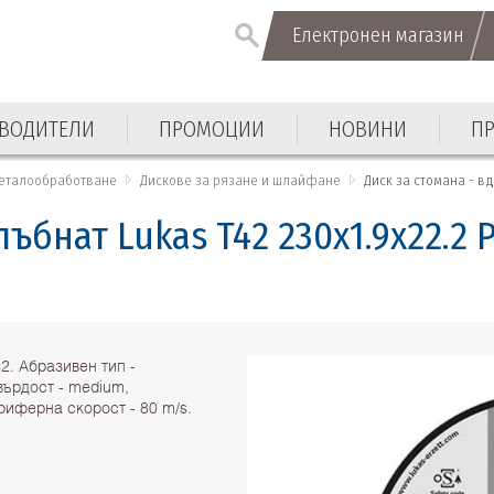
Електронен магазин
Електронен магазин
ВОДИТЕЛИ
ПРОМОЦИИ
НОВИНИ
П
ВОДИТЕЛИ
ПРОМОЦИИ
НОВИНИ
П
металообработване
Дискове за рязане и шлайфане
Диск за стомана - вд
лъбнат Lukas T42 230x1.9x22.2
2. Абразивен тип -
върдост - medium,
риферна скорост - 80 m/s.