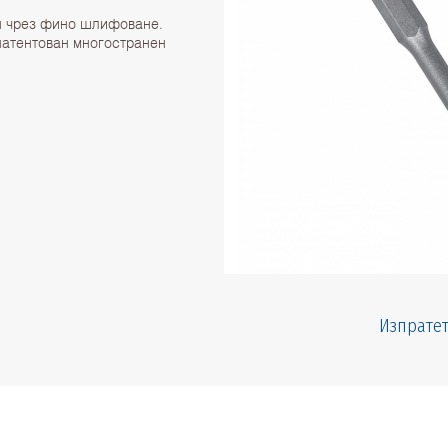
н чрез фино шлифоване.
патентован многостранен
Изпратет