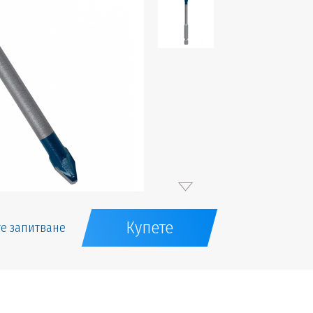
Купете
е запитване