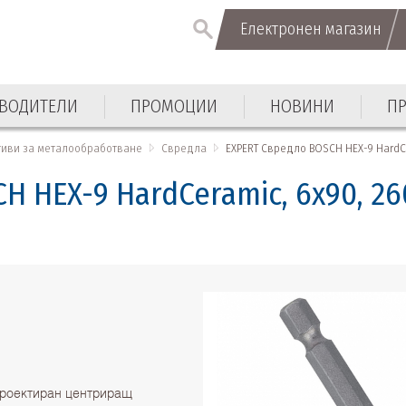
Електронен магазин
Електронен магазин
ВОДИТЕЛИ
ПРОМОЦИИ
НОВИНИ
П
ВОДИТЕЛИ
ПРОМОЦИИ
НОВИНИ
П
тиви за металообработване
Свредла
EXPERT Свредло BOSCH HEX-9 HardCe
H HEX-9 HardCeramic, 6x90, 2
 проектиран центриращ