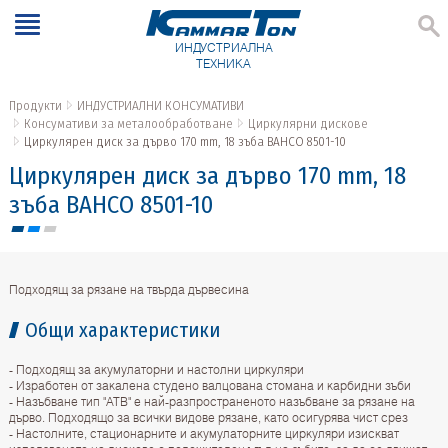
ИНДУСТРИАЛНА
ТЕХНИКА
Продукти
ИНДУСТРИАЛНИ КОНСУМАТИВИ
Консумативи за металообработване
Циркулярни дискове
Циркулярен диск за дърво 170 mm, 18 зъба BAHCO 8501-10
Циркулярен диск за дърво 170 mm, 18
зъба BAHCO 8501-10
Подходящ за рязане на твърда дървесина
Общи характеристики
- Подходящ за акумулаторни и настолни циркуляри
- Изработен от закалена студено валцована стомана и карбидни зъби
- Назъбване тип "ATB" е най-разпространеното назъбване за рязане на
дърво. Подходящо за всички видове рязане, като осигурява чист срез
- Настолните, стационарните и акумулаторните циркуляри изискват