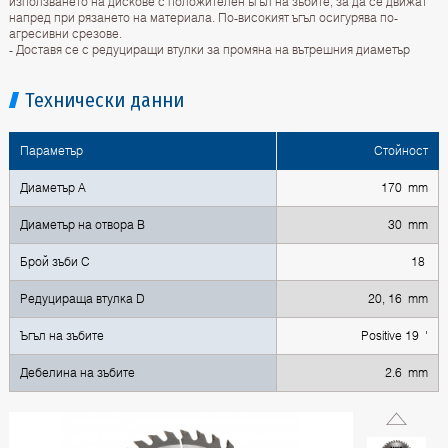
използването на дискове с положителен ъгъл на зъбите, за да се движат
напред при рязането на материала. По-високият ъгъл осигурява по-
агресивни срезове.
- Доставя се с редуциращи втулки за промяна на вътрешния диаметър
Технически данни
Параметър
Стойност
Диаметър A
170 mm
Диаметър на отвора B
30 mm
Брой зъби C
18
Редуцираща втулка D
20, 16 mm
Ъгъл на зъбите
Positive 19 '
Дебелина на зъбите
2.6 mm