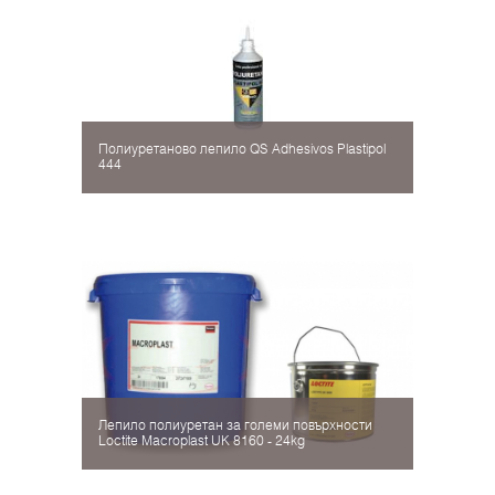
Полиуретаново лепило QS Adhesivos Plastipol
444
Лепило полиуретан за големи повърхности
Loctite Мacroplast UK 8160 - 24kg