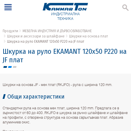
ИНДУСТРИАЛНА
ТЕХНИКА
Продукти
МЕБЕЛНА ИНДУСТРИЯ И ДЪРВООБРАБОТВАНЕ
Шкурки и аксесоари за шлайфане
Шкурки на основа плат
Шкурка на руло EKAMANT 120х50 P220 на JF плат
Шкурка на руло EKAMANT 120х50 P220 на
JF плат
Шкурки на основа JF - мек плат (RKJFO) - рула с ширина 120 mm.
Общи характеристики
Стандартни рула на основа мек плат, ширина 120 mm. Предлага се в
зърнистост от 60 до 400. RKJFO e шкурка за ръчно шлайфане и шлайфане
на профили, с отворена структура на основа свръхгъвкав плат. Абразив
алуминиев окис.