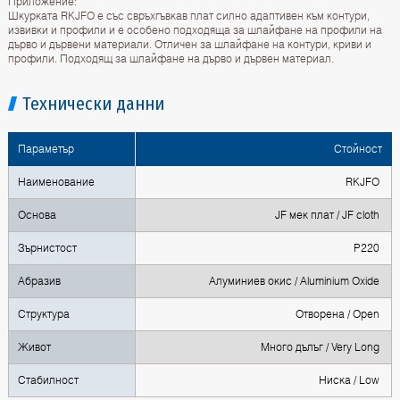
Приложение:
Шкурката RKJFO е със свръхгъвкав плат силно адаптивен към контури,
извивки и профили и е особено подходяща за шлайфане на профили на
дърво и дървени материали. Отличен за шлайфане на контури, криви и
профили. Подходящ за шлайфане на дърво и дървен материал.
Технически данни
Параметър
Стойност
Наименование
RKJFO
Основа
JF мек плат / JF cloth
Зърнистост
P220
Абразив
Алуминиев окис / Aluminium Oxide
Структура
Отворена / Open
Живот
Много дълъг / Very Long
Стабилност
Ниска / Low