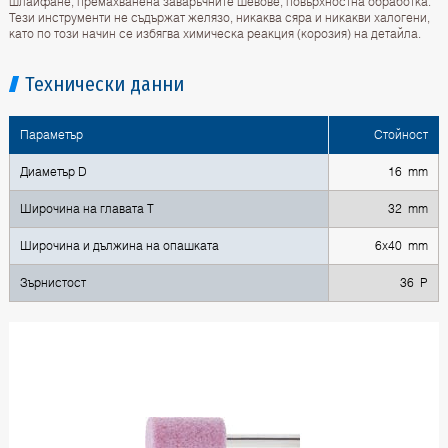
шлайфане, премахванена заваръчните шевове, повърхностна обработка.
Тези инструменти не съдържат желязо, никаква сяра и никакви халогени,
като по този начин се избягва химическа реакция (корозия) на детайла.
Технически данни
Параметър
Стойност
Диаметър D
16 mm
Широчина на главата T
32 mm
Широчина и дължина на опашката
6x40 mm
Зърнистост
36 P