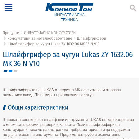
ИНДУСТРИАЛНА
ТЕХНИКА
Продукти
ИНДУСТРИАЛНИ КОНСУМАТИВИ
Консумативи за металообработване
Шлайфгрифери
Шлайфгрифер за чугун Lukas ZY 1632.06 MK 36 N V10
Шлайфгрифер за чугун Lukas ZY 1632.06
MK 36 N V10
Шлайфгриферите на LUKAS от серията MK са съставени от розов
алуминиев оксид. Те намират приложение за чугун.
Общи характеристики
Широката селекция от шлайфащи инструменти LUKAS се характеризира
с множество форми, размери и качества. Тези шлайфгрифери са
конструирани, така че да отстраняват добре материала и да поддържат
по-дълъг живот на инструмента. Предимства: грубо и окончателно